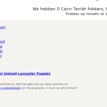
We hebben 0 Cairn Terriër fokkers,
Probeer op Honden te 
dam
and
ag
de
d
ci Animali
Lancaster Puppies
 verbeteren. Met het gebruik van deze website en
en cookiebeleid
van Puppyplaats. U kunt op elk moment