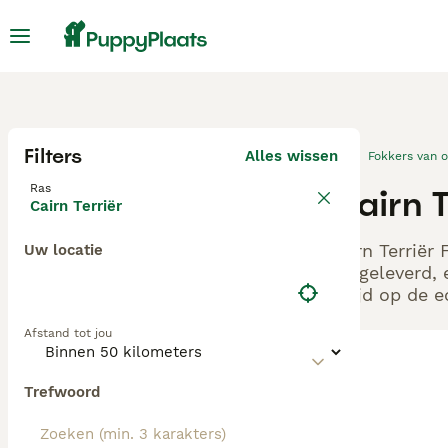
Filters
Alles wissen
Fokkers van 
Ras
Cairn T
Cairn Terriër
Cairn Terriër
Uw locatie
aangeleverd, 
altijd op de 
Afstand tot jou
Trefwoord