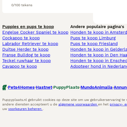
0/100 tekens
Puppies en pups te koop
Andere populaire pagina's
Engelse Cocker Spaniel te koop
Honden te koop in Amster
Cockapoo te koop
Pups te koop Limburg​
Labrador Retriever te koop
Pups te koop Friesland​
Duitse Herder te koop
Honden te koop in Gelderl
Franse Bulldog te koop
Honden te koop in Den Ha
Teckel ruwhaar te koop
Honden te koop in Ensche
Cavapoo te koop
Adopteer hond in Nederlan
Pets4Homes
Hastnet
PuppyPlaats
MundoAnimalia
Annun
Puppyplaats.nl gebruikt cookies op deze site om uw gebruikerservaring te
andere diensten accepteert u de
algemene voorwaarden
en het
privacy- 
uw
voorkeuren beheren
.