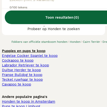
0/100 tekens
Toon resultaten
(
0
)
We hebben 0 Cairn Terriër fokkers, Tynaarlo
gevonden.
Probeer op Honden te zoeken
Fokkers van officiële stamboom honden
Honden
Cairn Terriër
Dr
Puppies en pups te koop
Engelse Cocker Spaniel te koop
Cockapoo te koop
Labrador Retriever te koop
Duitse Herder te koop
Franse Bulldog te koop
Teckel ruwhaar te koop
Cavapoo te koop
Andere populaire pagina's
Honden te koop in Amsterdam
Pups te koop Limburg​