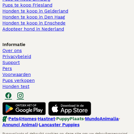
Pups te koop Friesland​
Honden te koop in Gelderland
Honden te koop in Den Haag
Honden te koop in Enschede
Adopteer hond in Nederland
Informatie
Over ons
Privacybeleid
Support
Pers
Voorwaarden
Pups verkopen
Honden test
Pets4Homes
Hastnet
PuppyPlaats
MundoAnimalia
Annunci Animali
Lancaster Puppies
Puppyplaats.nl gebruikt cookies op deze site om uw gebruikerservaring