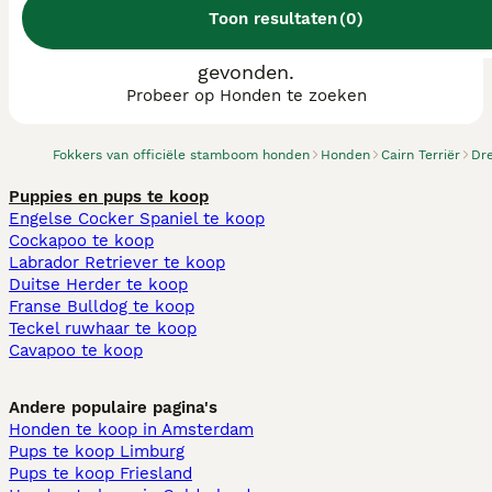
Toon resultaten
(
0
)
We hebben 0 Cairn Terriër fokkers, Coevorden
gevonden.
Probeer op Honden te zoeken
Fokkers van officiële stamboom honden
Honden
Cairn Terriër
Dr
Puppies en pups te koop
Engelse Cocker Spaniel te koop
Cockapoo te koop
Labrador Retriever te koop
Duitse Herder te koop
Franse Bulldog te koop
Teckel ruwhaar te koop
Cavapoo te koop
Andere populaire pagina's
Honden te koop in Amsterdam
Pups te koop Limburg​
Pups te koop Friesland​