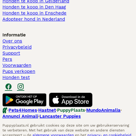
Honden te koop in Gelderland
Honden te koop in Den Haag
Honden te koop in Enschede
Adopteer hond in Nederland
Informatie
Over ons
Privacybeleid
Support
Pers
Voorwaarden
Pups verkopen
Honden test
Pets4Homes
Hastnet
PuppyPlaats
MundoAnimalia
Annunci Animali
Lancaster Puppies
Puppyplaats.nl gebruikt cookies op deze site om uw gebruikerservaring
te verbeteren. Met het gebruik van deze website en andere diensten
accepteert u de
algemene voorwaarden
en het
privacy- en cookiebeleid