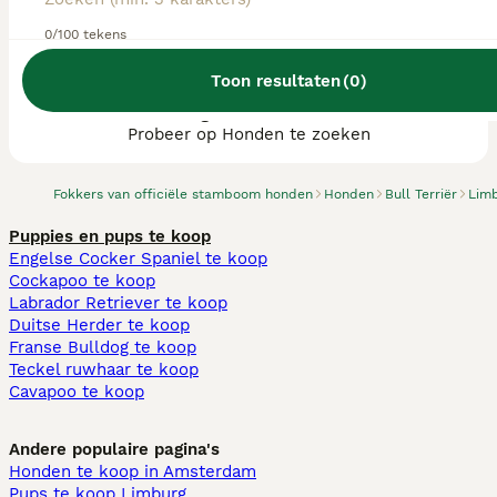
0/100 tekens
Toon resultaten
(
0
)
We hebben 0 Bull Terriër fokkers, Landgraaf
gevonden.
Probeer op Honden te zoeken
Fokkers van officiële stamboom honden
Honden
Bull Terriër
Lim
Puppies en pups te koop
Engelse Cocker Spaniel te koop
Cockapoo te koop
Labrador Retriever te koop
Duitse Herder te koop
Franse Bulldog te koop
Teckel ruwhaar te koop
Cavapoo te koop
Andere populaire pagina's
Honden te koop in Amsterdam
Pups te koop Limburg​