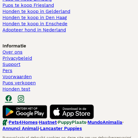
Pups te koop Friesland​
Honden te koop in Gelderland
Honden te koop in Den Haag
Honden te koop in Enschede
Adopteer hond in Nederland
Informatie
Over ons
Privacybeleid
Support
Pers
Voorwaarden
Pups verkopen
Honden test
Pets4Homes
Hastnet
PuppyPlaats
MundoAnimalia
Annunci Animali
Lancaster Puppies
Puppyplaats.nl gebruikt cookies op deze site om uw gebruikerservaring