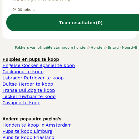
0/100 tekens
Toon resultaten
(
0
)
We hebben 0 Briard fokkers, Goirle gevonden.
Probeer op Honden te zoeken
Fokkers van officiële stamboom honden
Honden
Briard
Noord-Br
Puppies en pups te koop
Engelse Cocker Spaniel te koop
Cockapoo te koop
Labrador Retriever te koop
Duitse Herder te koop
Franse Bulldog te koop
Teckel ruwhaar te koop
Cavapoo te koop
Andere populaire pagina's
Honden te koop in Amsterdam
Pups te koop Limburg​
Pups te koop Friesland​