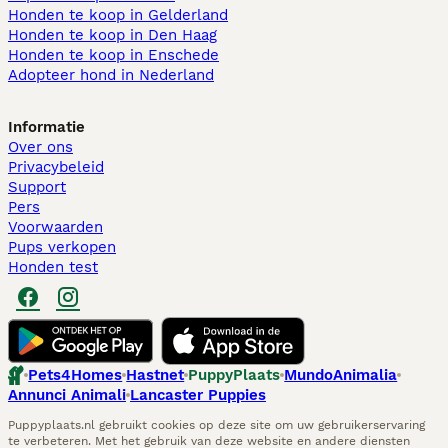
Honden te koop in Gelderland
Honden te koop in Den Haag
Honden te koop in Enschede
Adopteer hond in Nederland
Informatie
Over ons
Privacybeleid
Support
Pers
Voorwaarden
Pups verkopen
Honden test
Pets4Homes
Hastnet
PuppyPlaats
MundoAnimalia
Annunci Animali
Lancaster Puppies
Puppyplaats.nl gebruikt cookies op deze site om uw gebruikerservaring
te verbeteren. Met het gebruik van deze website en andere diensten