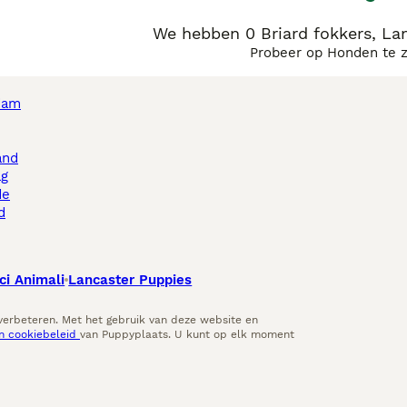
We hebben 0 Briard fokkers, La
Probeer op Honden te 
dam
and
ag
de
d
ci Animali
Lancaster Puppies
 verbeteren. Met het gebruik van deze website en
en cookiebeleid
van Puppyplaats. U kunt op elk moment