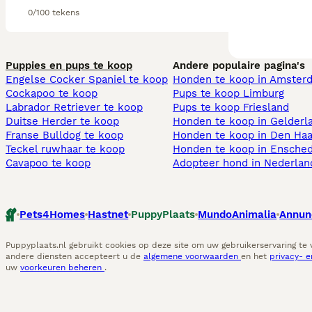
0/100 tekens
Puppies en pups te koop
Andere populaire pagina's
Engelse Cocker Spaniel te koop
Honden te koop in Amster
Cockapoo te koop
Pups te koop Limburg​
Labrador Retriever te koop
Pups te koop Friesland​
Duitse Herder te koop
Honden te koop in Gelderl
Franse Bulldog te koop
Honden te koop in Den Ha
Teckel ruwhaar te koop
Honden te koop in Ensche
Cavapoo te koop
Adopteer hond in Nederlan
Pets4Homes
Hastnet
PuppyPlaats
MundoAnimalia
Annun
Puppyplaats.nl gebruikt cookies op deze site om uw gebruikerservaring te
andere diensten accepteert u de
algemene voorwaarden
en het
privacy- 
uw
voorkeuren beheren
.