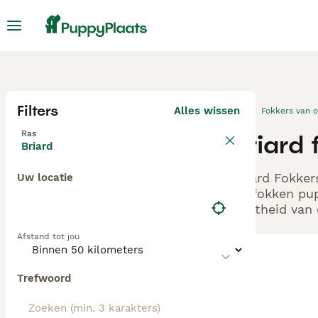
Filters
Alles wissen
Fokkers van 
Ras
Briard
Briard
Briard Fokker
Uw locatie
en fokken pup
echtheid van 
Afstand tot jou
Trefwoord