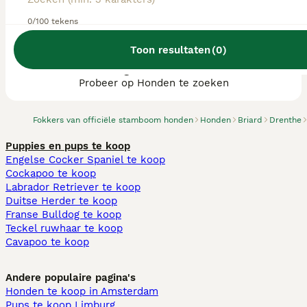
0/100 tekens
Toon resultaten
(
0
)
We hebben 0 Briard fokkers, Tynaarlo
gevonden.
Probeer op Honden te zoeken
Fokkers van officiële stamboom honden
Honden
Briard
Drenthe
Puppies en pups te koop
Engelse Cocker Spaniel te koop
Cockapoo te koop
Labrador Retriever te koop
Duitse Herder te koop
Franse Bulldog te koop
Teckel ruwhaar te koop
Cavapoo te koop
Andere populaire pagina's
Honden te koop in Amsterdam
Pups te koop Limburg​