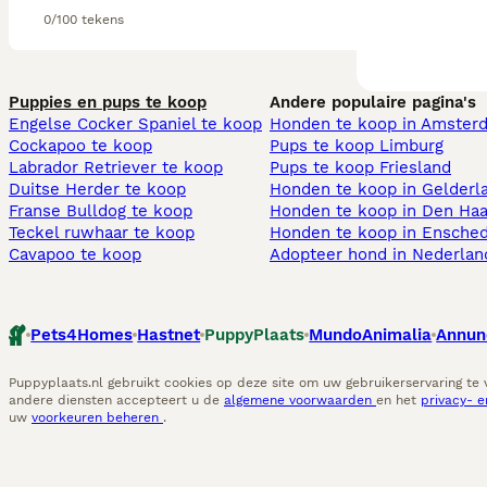
0/100 tekens
Puppies en pups te koop
Andere populaire pagina's
Engelse Cocker Spaniel te koop
Honden te koop in Amster
Cockapoo te koop
Pups te koop Limburg​
Labrador Retriever te koop
Pups te koop Friesland​
Duitse Herder te koop
Honden te koop in Gelderl
Franse Bulldog te koop
Honden te koop in Den Ha
Teckel ruwhaar te koop
Honden te koop in Ensche
Cavapoo te koop
Adopteer hond in Nederlan
Pets4Homes
Hastnet
PuppyPlaats
MundoAnimalia
Annun
Puppyplaats.nl gebruikt cookies op deze site om uw gebruikerservaring te
andere diensten accepteert u de
algemene voorwaarden
en het
privacy- 
uw
voorkeuren beheren
.