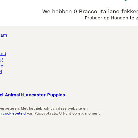
We hebben 0 Bracco Italiano fokk
Probeer op Honden te 
dam
and
ag
de
d
ci Animali
Lancaster Puppies
 verbeteren. Met het gebruik van deze website en
en cookiebeleid
van Puppyplaats. U kunt op elk moment