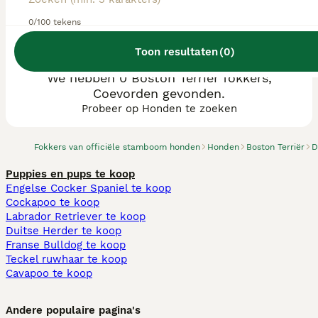
0/100 tekens
Toon resultaten
(
0
)
We hebben 0 Boston Terriër fokkers,
Coevorden gevonden.
Probeer op Honden te zoeken
Fokkers van officiële stamboom honden
Honden
Boston Terriër
D
Puppies en pups te koop
Engelse Cocker Spaniel te koop
Cockapoo te koop
Labrador Retriever te koop
Duitse Herder te koop
Franse Bulldog te koop
Teckel ruwhaar te koop
Cavapoo te koop
Andere populaire pagina's