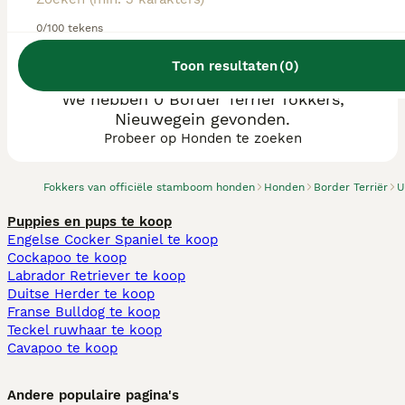
0/100 tekens
Toon resultaten
(
0
)
We hebben 0 Border Terriër fokkers,
Nieuwegein gevonden.
Probeer op Honden te zoeken
Fokkers van officiële stamboom honden
Honden
Border Terriër
U
Puppies en pups te koop
Engelse Cocker Spaniel te koop
Cockapoo te koop
Labrador Retriever te koop
Duitse Herder te koop
Franse Bulldog te koop
Teckel ruwhaar te koop
Cavapoo te koop
Andere populaire pagina's