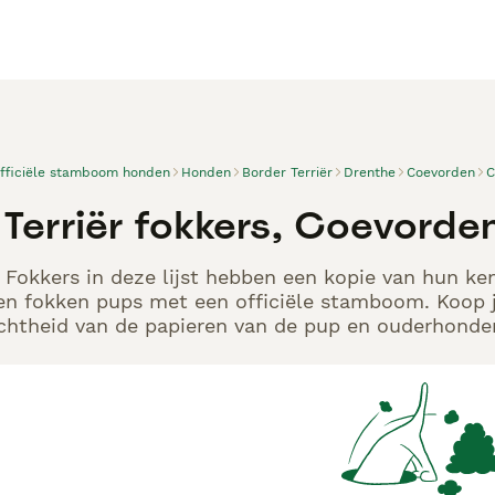
officiële stamboom honden
Honden
Border Terriër
Drenthe
Coevorden
C
 Terriër fokkers, Coevorde
r Fokkers in deze lijst hebben een kopie van hun ken
en fokken pups met een officiële stamboom. Koop j
echtheid van de papieren van de pup en ouderhonden