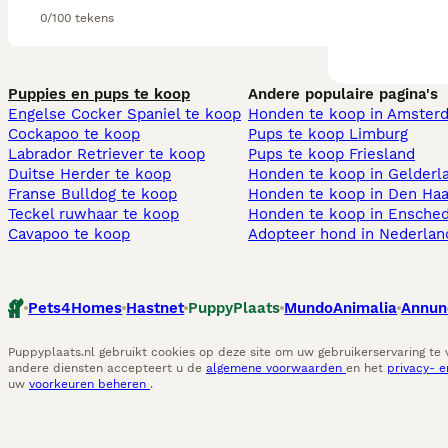
0/100 tekens
Puppies en pups te koop
Andere populaire pagina's
Engelse Cocker Spaniel te koop
Honden te koop in Amster
Cockapoo te koop
Pups te koop Limburg​
Labrador Retriever te koop
Pups te koop Friesland​
Duitse Herder te koop
Honden te koop in Gelderl
Franse Bulldog te koop
Honden te koop in Den Ha
Teckel ruwhaar te koop
Honden te koop in Ensche
Cavapoo te koop
Adopteer hond in Nederlan
Pets4Homes
Hastnet
PuppyPlaats
MundoAnimalia
Annun
Puppyplaats.nl gebruikt cookies op deze site om uw gebruikerservaring te
andere diensten accepteert u de
algemene voorwaarden
en het
privacy- 
uw
voorkeuren beheren
.