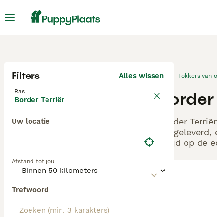
Filters
Alles wissen
Fokkers van 
Ras
Border
Border Terriër
Border Terrië
Uw locatie
aangeleverd, 
altijd op de 
Afstand tot jou
Trefwoord