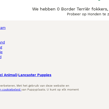
We hebben 0 Border Terriër fokkers
Probeer op Honden te 
dam
and
ag
de
d
ci Animali
Lancaster Puppies
 verbeteren. Met het gebruik van deze website en
en cookiebeleid
van Puppyplaats. U kunt op elk moment