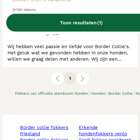
0/100 tekens
RvB Geregistreerde Kennel
Ras:
Border Collie
Toon resultaten
(
1
)
0
puppy's beschikbaar
Oss
Wij hebben veel passie en liefde voor Border Collie's.
Het geluk wat we gevonden hebben in onze honden,
willen we graag delen met anderen. Wij zijn een
geregistreerde Border Collie Kennel RvB / FCI. De
pups zullen ook een FCI stamboom hebben. Onze teef
is getest op HD+ED, ECVO + Glaucoom. De uitslagen
1
hiervan zijn terug te zien op onze Facebook pagina.
Border Collie's zijn erg veelzijdig zijn e
Fokkers van officiële stamboom honden
Honden
Border Collie
No
border collie fokkers
erkende
friesland
hondenfokkers venlo
border collie fokkers
corgi fokker apeldoorn