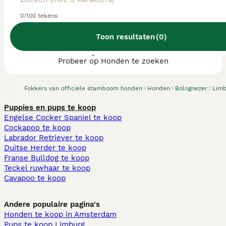
0/100 tekens
Toon resultaten
(
0
)
We hebben 0 Bolognezer fokkers, Landgraaf
gevonden.
Probeer op Honden te zoeken
Fokkers van officiële stamboom honden
Honden
Bolognezer
Limb
Puppies en pups te koop
Engelse Cocker Spaniel te koop
Cockapoo te koop
Labrador Retriever te koop
Duitse Herder te koop
Franse Bulldog te koop
Teckel ruwhaar te koop
Cavapoo te koop
Andere populaire pagina's
Honden te koop in Amsterdam
Pups te koop Limburg​