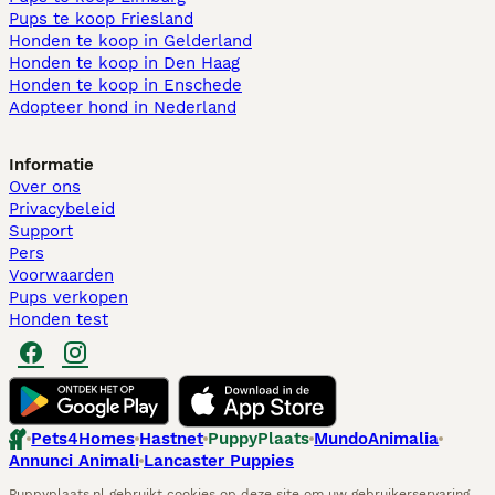
Pups te koop Friesland​
Honden te koop in Gelderland
Honden te koop in Den Haag
Honden te koop in Enschede
Adopteer hond in Nederland
Informatie
Over ons
Privacybeleid
Support
Pers
Voorwaarden
Pups verkopen
Honden test
Pets4Homes
Hastnet
PuppyPlaats
MundoAnimalia
Annunci Animali
Lancaster Puppies
Puppyplaats.nl gebruikt cookies op deze site om uw gebruikerservaring