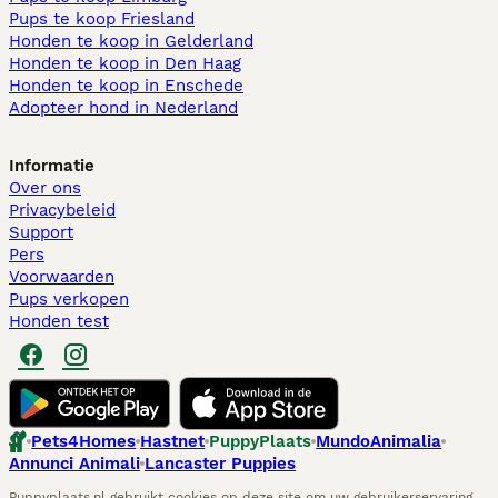
Pups te koop Friesland​
Honden te koop in Gelderland
Honden te koop in Den Haag
Honden te koop in Enschede
Adopteer hond in Nederland
Informatie
Over ons
Privacybeleid
Support
Pers
Voorwaarden
Pups verkopen
Honden test
Pets4Homes
Hastnet
PuppyPlaats
MundoAnimalia
Annunci Animali
Lancaster Puppies
Puppyplaats.nl gebruikt cookies op deze site om uw gebruikerservaring