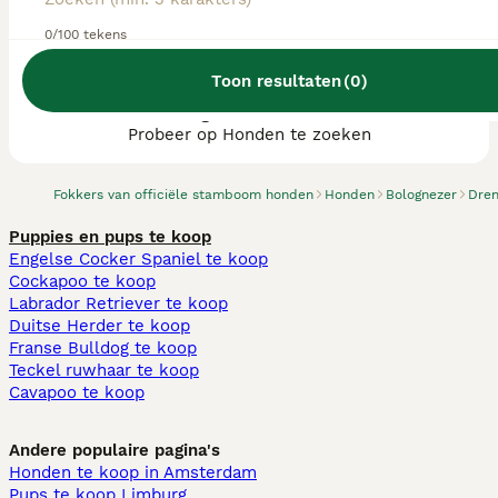
0/100 tekens
Toon resultaten
(
0
)
We hebben 0 Bolognezer fokkers, Coevorden
gevonden.
Probeer op Honden te zoeken
Fokkers van officiële stamboom honden
Honden
Bolognezer
Dren
Puppies en pups te koop
Engelse Cocker Spaniel te koop
Cockapoo te koop
Labrador Retriever te koop
Duitse Herder te koop
Franse Bulldog te koop
Teckel ruwhaar te koop
Cavapoo te koop
Andere populaire pagina's
Honden te koop in Amsterdam
Pups te koop Limburg​