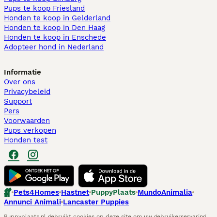
Pups te koop Friesland​
Honden te koop in Gelderland
Honden te koop in Den Haag
Honden te koop in Enschede
Adopteer hond in Nederland
Informatie
Over ons
Privacybeleid
Support
Pers
Voorwaarden
Pups verkopen
Honden test
Pets4Homes
Hastnet
PuppyPlaats
MundoAnimalia
Annunci Animali
Lancaster Puppies
Puppyplaats.nl gebruikt cookies op deze site om uw gebruikerservaring