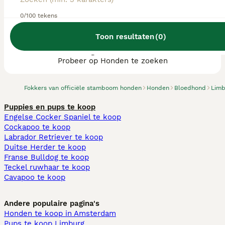
0/100 tekens
Toon resultaten
(
0
)
We hebben 0 Bloedhond fokkers, Simpelveld
gevonden.
Probeer op Honden te zoeken
Fokkers van officiële stamboom honden
Honden
Bloedhond
Limb
Puppies en pups te koop
Engelse Cocker Spaniel te koop
Cockapoo te koop
Labrador Retriever te koop
Duitse Herder te koop
Franse Bulldog te koop
Teckel ruwhaar te koop
Cavapoo te koop
Andere populaire pagina's
Honden te koop in Amsterdam
Pups te koop Limburg​