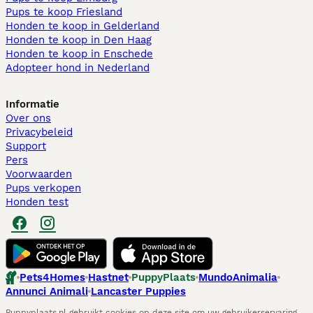
Pups te koop Friesland​
Honden te koop in Gelderland
Honden te koop in Den Haag
Honden te koop in Enschede
Adopteer hond in Nederland
Informatie
Over ons
Privacybeleid
Support
Pers
Voorwaarden
Pups verkopen
Honden test
Pets4Homes
Hastnet
PuppyPlaats
MundoAnimalia
Annunci Animali
Lancaster Puppies
Puppyplaats.nl gebruikt cookies op deze site om uw gebruikerservaring