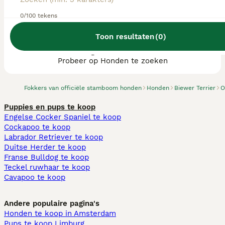
0/100 tekens
Toon resultaten
(
0
)
We hebben 0 Biewer Terrier fokkers, Losser
gevonden.
Probeer op Honden te zoeken
Fokkers van officiële stamboom honden
Honden
Biewer Terrier
O
Puppies en pups te koop
Engelse Cocker Spaniel te koop
Cockapoo te koop
Labrador Retriever te koop
Duitse Herder te koop
Franse Bulldog te koop
Teckel ruwhaar te koop
Cavapoo te koop
Andere populaire pagina's
Honden te koop in Amsterdam
Pups te koop Limburg​