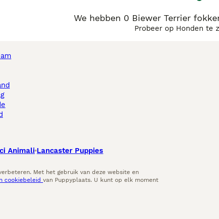
We hebben 0 Biewer Terrier fokker
Probeer op Honden te 
dam
and
ag
de
d
ci Animali
Lancaster Puppies
 verbeteren. Met het gebruik van deze website en
en cookiebeleid
van Puppyplaats. U kunt op elk moment