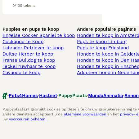
0/100 tekens
Puppies en pups te koop
Andere populaire pagina's
Engelse Cocker Spaniel te koop
Honden te koop in Amster
Cockapoo te koop
Pups te koop Limburg​
Labrador Retriever te koop
Pups te koop Friesland​
Duitse Herder te koop
Honden te koop in Gelderl
Franse Bulldog te koop
Honden te koop in Den Ha
Teckel ruwhaar te koop
Honden te koop in Ensche
Cavapoo te koop
Adopteer hond in Nederlan
Pets4Homes
Hastnet
PuppyPlaats
MundoAnimalia
Annun
Puppyplaats.nl gebruikt cookies op deze site om uw gebruikerservaring te
andere diensten accepteert u de
algemene voorwaarden
en het
privacy- 
uw
voorkeuren beheren
.