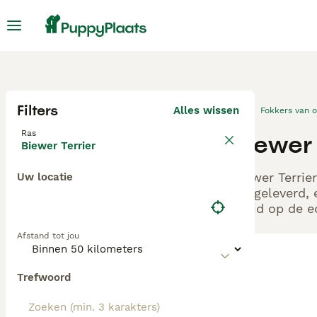
Filters
Alles wissen
Fokkers van 
Ras
Biewer 
Biewer Terrier
Biewer Terrie
Uw locatie
aangeleverd, 
altijd op de 
Afstand tot jou
Trefwoord