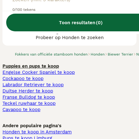
0/100 tekens
Toon resultaten
(
0
)
We hebben 0 Biewer Terrier fokkers, Asten
gevonden.
Probeer op Honden te zoeken
Fokkers van officiële stamboom honden
Honden
Biewer Terrier
N
Puppies en pups te koop
Engelse Cocker Spaniel te koop
Cockapoo te koop
Labrador Retriever te koop
Duitse Herder te koop
Franse Bulldog te koop
Teckel ruwhaar te koop
Cavapoo te koop
Andere populaire pagina's
Honden te koop in Amsterdam
Pups te koop Limburg​