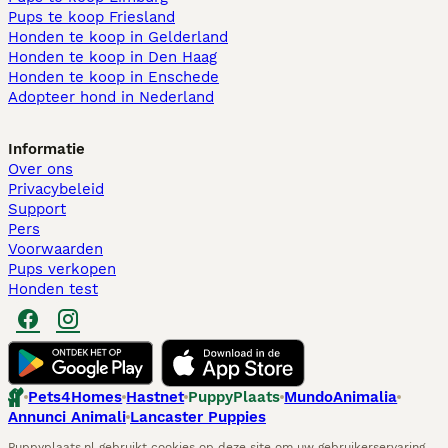
Pups te koop Friesland​
Honden te koop in Gelderland
Honden te koop in Den Haag
Honden te koop in Enschede
Adopteer hond in Nederland
Informatie
Over ons
Privacybeleid
Support
Pers
Voorwaarden
Pups verkopen
Honden test
Pets4Homes
Hastnet
PuppyPlaats
MundoAnimalia
Annunci Animali
Lancaster Puppies
Puppyplaats.nl gebruikt cookies op deze site om uw gebruikerservaring