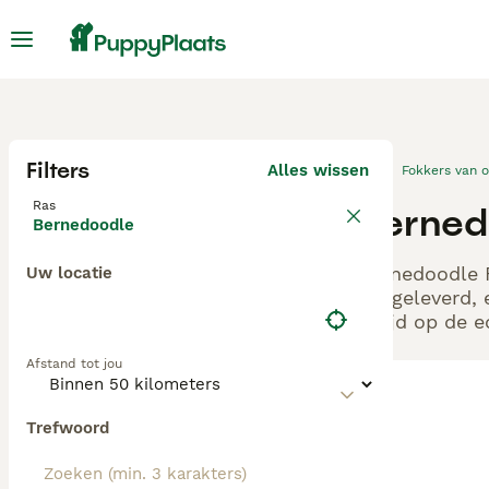
Filters
Alles wissen
Fokkers van 
Ras
Berned
Bernedoodle
Bernedoodle F
Uw locatie
aangeleverd, 
altijd op de 
Afstand tot jou
Trefwoord