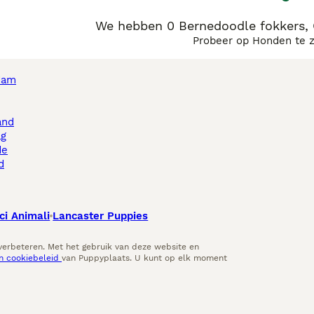
We hebben 0 Bernedoodle fokkers,
Probeer op Honden te 
dam
and
ag
de
d
ci Animali
Lancaster Puppies
 verbeteren. Met het gebruik van deze website en
en cookiebeleid
van Puppyplaats. U kunt op elk moment