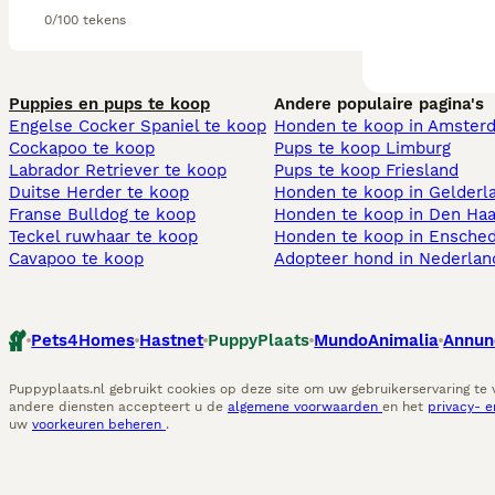
0/100 tekens
Puppies en pups te koop
Andere populaire pagina's
Engelse Cocker Spaniel te koop
Honden te koop in Amster
Cockapoo te koop
Pups te koop Limburg​
Labrador Retriever te koop
Pups te koop Friesland​
Duitse Herder te koop
Honden te koop in Gelderl
Franse Bulldog te koop
Honden te koop in Den Ha
Teckel ruwhaar te koop
Honden te koop in Ensche
Cavapoo te koop
Adopteer hond in Nederlan
Pets4Homes
Hastnet
PuppyPlaats
MundoAnimalia
Annun
Puppyplaats.nl gebruikt cookies op deze site om uw gebruikerservaring te
andere diensten accepteert u de
algemene voorwaarden
en het
privacy- 
uw
voorkeuren beheren
.