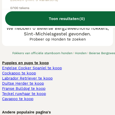
0/100 tekens
Toon resultaten
(
0
)
We hebben 0 Beierse Bergzweethond fokkers,
Sint-Michielsgestel gevonden.
Probeer op Honden te zoeken
Fokkers van officiële stamboom honden
Honden
Beierse Bergzwe
Puppies en pups te koop
Engelse Cocker Spaniel te koop
Cockapoo te koop
Labrador Retriever te koop
Duitse Herder te koop
Franse Bulldog te koop
Teckel ruwhaar te koop
Cavapoo te koop
Andere populaire pagina's