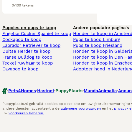
0/100 tekens
Puppies en pups te koop
Andere populaire pagina's
Engelse Cocker Spaniel te koop
Honden te koop in Amster
Cockapoo te koop
Pups te koop Limburg​
Labrador Retriever te koop
Pups te koop Friesland​
Duitse Herder te koop
Honden te koop in Gelderl
Franse Bulldog te koop
Honden te koop in Den Ha
Teckel ruwhaar te koop
Honden te koop in Ensche
Cavapoo te koop
Adopteer hond in Nederlan
Pets4Homes
Hastnet
PuppyPlaats
MundoAnimalia
Annun
Puppyplaats.nl gebruikt cookies op deze site om uw gebruikerservaring te
andere diensten accepteert u de
algemene voorwaarden
en het
privacy- 
uw
voorkeuren beheren
.