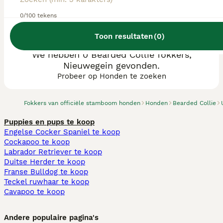
0/100 tekens
Toon resultaten
(
0
)
We hebben 0 Bearded Collie fokkers,
Nieuwegein gevonden.
Probeer op Honden te zoeken
Fokkers van officiële stamboom honden
Honden
Bearded Collie
Puppies en pups te koop
Engelse Cocker Spaniel te koop
Cockapoo te koop
Labrador Retriever te koop
Duitse Herder te koop
Franse Bulldog te koop
Teckel ruwhaar te koop
Cavapoo te koop
Andere populaire pagina's