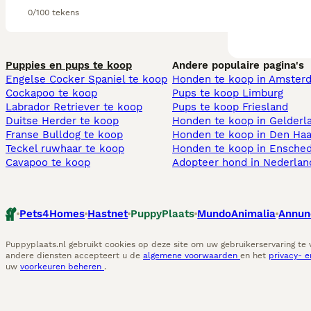
0/100 tekens
Puppies en pups te koop
Andere populaire pagina's
Engelse Cocker Spaniel te koop
Honden te koop in Amster
Cockapoo te koop
Pups te koop Limburg​
Labrador Retriever te koop
Pups te koop Friesland​
Duitse Herder te koop
Honden te koop in Gelderl
Franse Bulldog te koop
Honden te koop in Den Ha
Teckel ruwhaar te koop
Honden te koop in Ensche
Cavapoo te koop
Adopteer hond in Nederlan
Pets4Homes
Hastnet
PuppyPlaats
MundoAnimalia
Annun
Puppyplaats.nl gebruikt cookies op deze site om uw gebruikerservaring te
andere diensten accepteert u de
algemene voorwaarden
en het
privacy- 
uw
voorkeuren beheren
.