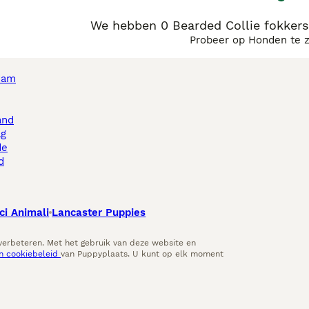
We hebben 0 Bearded Collie fokkers
Probeer op Honden te 
dam
and
ag
de
d
ci Animali
Lancaster Puppies
 verbeteren. Met het gebruik van deze website en
en cookiebeleid
van Puppyplaats. U kunt op elk moment