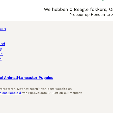
We hebben 0 Beagle fokkers, 
Probeer op Honden te 
dam
and
ag
de
d
ci Animali
Lancaster Puppies
 verbeteren. Met het gebruik van deze website en
en cookiebeleid
van Puppyplaats. U kunt op elk moment