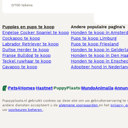
0/100 tekens
Puppies en pups te koop
Andere populaire pagina's
Engelse Cocker Spaniel te koop
Honden te koop in Amster
Cockapoo te koop
Pups te koop Limburg​
Labrador Retriever te koop
Pups te koop Friesland​
Duitse Herder te koop
Honden te koop in Gelderl
Franse Bulldog te koop
Honden te koop in Den Ha
Teckel ruwhaar te koop
Honden te koop in Ensche
Cavapoo te koop
Adopteer hond in Nederlan
Pets4Homes
Hastnet
PuppyPlaats
MundoAnimalia
Annun
Puppyplaats.nl gebruikt cookies op deze site om uw gebruikerservaring te
andere diensten accepteert u de
algemene voorwaarden
en het
privacy- 
uw
voorkeuren beheren
.