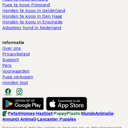
Pups te koop Friesland​
Honden te koop in Gelderland
Honden te koop in Den Haag
Honden te koop in Enschede
Adopteer hond in Nederland
Informatie
Over ons
Privacybeleid
Support
Pers
Voorwaarden
Pups verkopen
Honden test
Pets4Homes
Hastnet
PuppyPlaats
MundoAnimalia
Annunci Animali
Lancaster Puppies
Puppyplaats.nl gebruikt cookies op deze site om uw gebruikerservaring