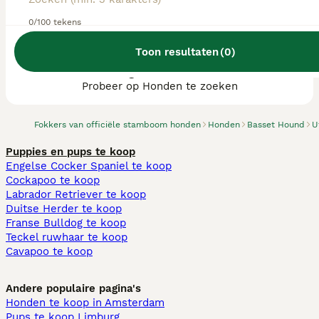
0/100 tekens
Toon resultaten
(
0
)
We hebben 0 Basset Hound fokkers, Leusden
gevonden.
Probeer op Honden te zoeken
Fokkers van officiële stamboom honden
Honden
Basset Hound
U
Puppies en pups te koop
Engelse Cocker Spaniel te koop
Cockapoo te koop
Labrador Retriever te koop
Duitse Herder te koop
Franse Bulldog te koop
Teckel ruwhaar te koop
Cavapoo te koop
Andere populaire pagina's
Honden te koop in Amsterdam
Pups te koop Limburg​