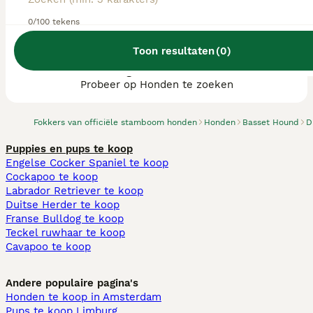
0/100 tekens
Toon resultaten
(
0
)
We hebben 0 Basset Hound fokkers, Tynaarlo
gevonden.
Probeer op Honden te zoeken
Fokkers van officiële stamboom honden
Honden
Basset Hound
D
Puppies en pups te koop
Engelse Cocker Spaniel te koop
Cockapoo te koop
Labrador Retriever te koop
Duitse Herder te koop
Franse Bulldog te koop
Teckel ruwhaar te koop
Cavapoo te koop
Andere populaire pagina's
Honden te koop in Amsterdam
Pups te koop Limburg​