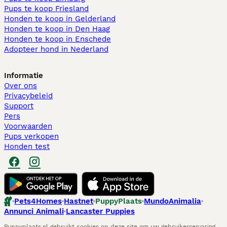
Pups te koop Friesland​
Honden te koop in Gelderland
Honden te koop in Den Haag
Honden te koop in Enschede
Adopteer hond in Nederland
Informatie
Over ons
Privacybeleid
Support
Pers
Voorwaarden
Pups verkopen
Honden test
Pets4Homes
Hastnet
PuppyPlaats
MundoAnimalia
Annunci Animali
Lancaster Puppies
Puppyplaats.nl gebruikt cookies op deze site om uw gebruikerservaring