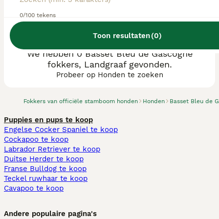
0/100 tekens
Toon resultaten
(
0
)
We hebben 0 Basset Bleu de Gascogne
fokkers, Landgraaf gevonden.
Probeer op Honden te zoeken
Fokkers van officiële stamboom honden
Honden
Basset Bleu de 
Puppies en pups te koop
Engelse Cocker Spaniel te koop
Cockapoo te koop
Labrador Retriever te koop
Duitse Herder te koop
Franse Bulldog te koop
Teckel ruwhaar te koop
Cavapoo te koop
Andere populaire pagina's