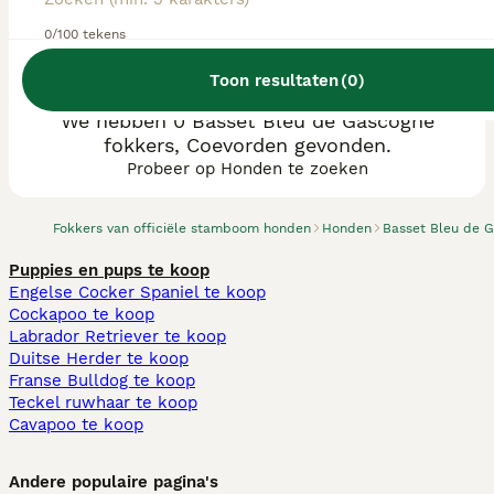
0/100 tekens
Toon resultaten
(
0
)
We hebben 0 Basset Bleu de Gascogne
fokkers, Coevorden gevonden.
Probeer op Honden te zoeken
Fokkers van officiële stamboom honden
Honden
Basset Bleu de 
Puppies en pups te koop
Engelse Cocker Spaniel te koop
Cockapoo te koop
Labrador Retriever te koop
Duitse Herder te koop
Franse Bulldog te koop
Teckel ruwhaar te koop
Cavapoo te koop
Andere populaire pagina's