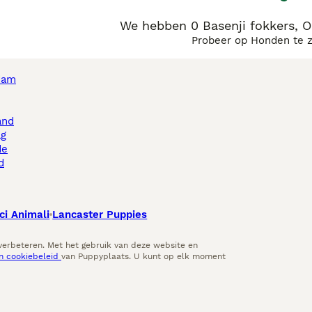
We hebben 0 Basenji fokkers,
Probeer op Honden te 
dam
and
ag
de
d
ci Animali
Lancaster Puppies
 verbeteren. Met het gebruik van deze website en
en cookiebeleid
van Puppyplaats. U kunt op elk moment