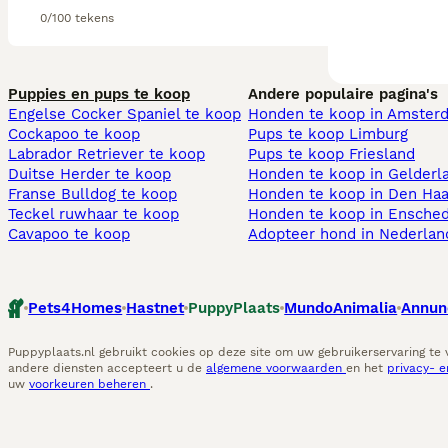
0/100 tekens
Puppies en pups te koop
Andere populaire pagina's
Engelse Cocker Spaniel te koop
Honden te koop in Amster
Cockapoo te koop
Pups te koop Limburg​
Labrador Retriever te koop
Pups te koop Friesland​
Duitse Herder te koop
Honden te koop in Gelderl
Franse Bulldog te koop
Honden te koop in Den Ha
Teckel ruwhaar te koop
Honden te koop in Ensche
Cavapoo te koop
Adopteer hond in Nederlan
Pets4Homes
Hastnet
PuppyPlaats
MundoAnimalia
Annun
Puppyplaats.nl gebruikt cookies op deze site om uw gebruikerservaring te
andere diensten accepteert u de
algemene voorwaarden
en het
privacy- 
uw
voorkeuren beheren
.