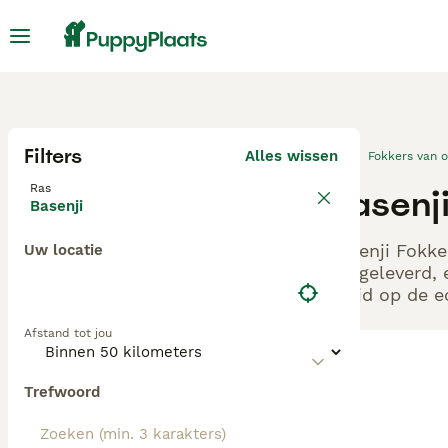
Filters
Alles wissen
Fokkers van 
Ras
Basenj
Basenji
Basenji Fokke
Uw locatie
aangeleverd, 
altijd op de 
Afstand tot jou
Trefwoord