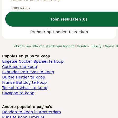
0/100 tekens
Toon resultaten
(
0
)
We hebben 0 Basenji fokkers, Goirle
gevonden.
Probeer op Honden te zoeken
Fokkers van officiële stamboom honden
Honden
Basenji
Noord-B
Puppies en pups te koop
Engelse Cocker Spaniel te koop
Cockapoo te koop
Labrador Retriever te koop
Duitse Herder te koop
Franse Bulldog te koop
Teckel ruwhaar te koop
Cavapoo te koop
Andere populaire pagina's
Honden te koop in Amsterdam
Pups te koop Limburg​