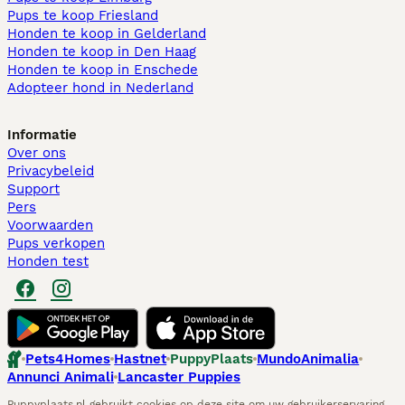
Pups te koop Friesland​
Honden te koop in Gelderland
Honden te koop in Den Haag
Honden te koop in Enschede
Adopteer hond in Nederland
Informatie
Over ons
Privacybeleid
Support
Pers
Voorwaarden
Pups verkopen
Honden test
Pets4Homes
Hastnet
PuppyPlaats
MundoAnimalia
Annunci Animali
Lancaster Puppies
Puppyplaats.nl gebruikt cookies op deze site om uw gebruikerservaring