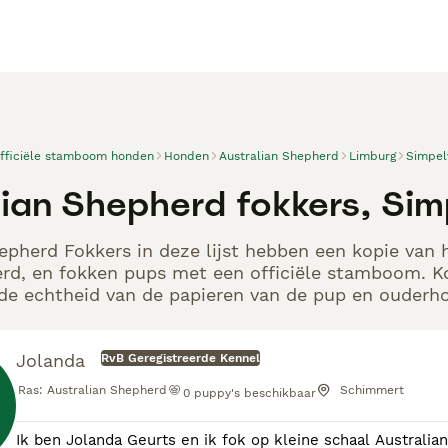
officiële stamboom honden
Honden
Australian Shepherd
Limburg
Simpel
lian Shepherd fokkers, Sim
epherd Fokkers in deze lijst hebben een kopie van h
rd, en fokken pups met een officiële stamboom. K
p de echtheid van de papieren van de pup en ouderho
Jolanda
RvB Geregistreerde Kennel
Ras:
Australian Shepherd
Schimmert
0
puppy's beschikbaar
Ik ben Jolanda Geurts en ik fok op kleine schaal Australian Sheph