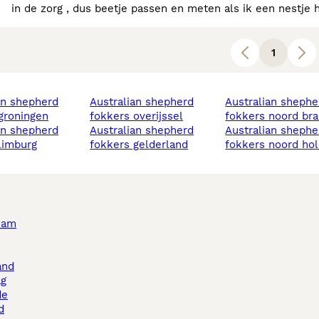
in de zorg , dus beetje passen en meten als ik een nestj
1
australian shepherd
australian shepherd
groningen
fokkers overijssel
fokkers noord br
australian shepherd
australian shepherd
limburg
fokkers gelderland
fokkers noord hol
dam
and
ag
de
d