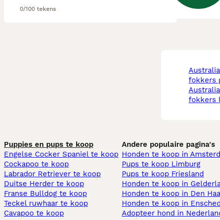
0/100 tekens
australian shepherd
fokkers 
australian shepherd
fokkers 
Puppies en pups te koop
Andere populaire pagina's
Engelse Cocker Spaniel te koop
Honden te koop in Amster
Cockapoo te koop
Pups te koop Limburg​
Labrador Retriever te koop
Pups te koop Friesland​
Duitse Herder te koop
Honden te koop in Gelderl
Franse Bulldog te koop
Honden te koop in Den Ha
Teckel ruwhaar te koop
Honden te koop in Ensche
Cavapoo te koop
Adopteer hond in Nederlan