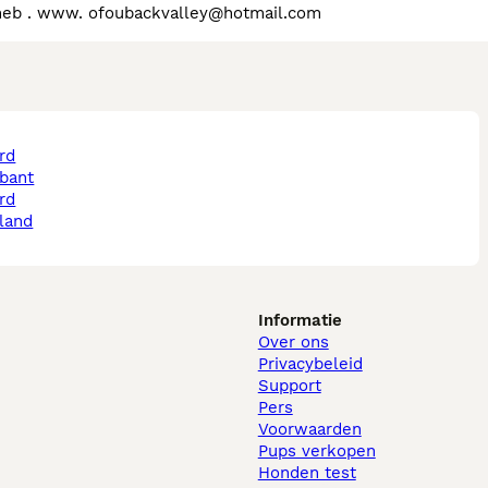
e heb . www. ofoubackvalley@hotmail.com
abant
land
Informatie
Over ons
Privacybeleid
Support
Pers
Voorwaarden
Pups verkopen
Honden test