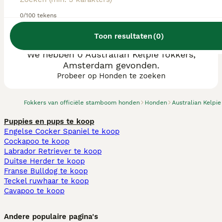
0/100 tekens
Toon resultaten
(
0
)
We hebben 0 Australian Kelpie fokkers,
Amsterdam gevonden.
Probeer op Honden te zoeken
Fokkers van officiële stamboom honden
Honden
Australian Kelpie
Puppies en pups te koop
Engelse Cocker Spaniel te koop
Cockapoo te koop
Labrador Retriever te koop
Duitse Herder te koop
Franse Bulldog te koop
Teckel ruwhaar te koop
Cavapoo te koop
Andere populaire pagina's