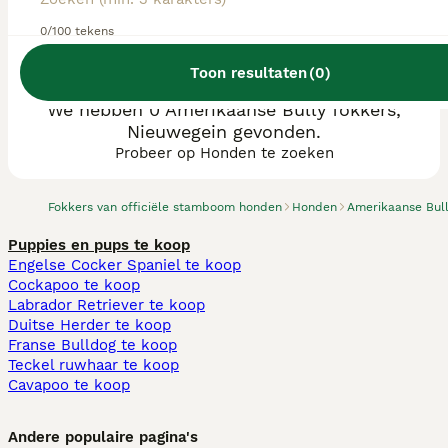
0/100 tekens
Toon resultaten
(
0
)
We hebben 0 Amerikaanse Bully fokkers,
Nieuwegein gevonden.
Probeer op Honden te zoeken
Fokkers van officiële stamboom honden
Honden
Amerikaanse Bul
Puppies en pups te koop
Engelse Cocker Spaniel te koop
Cockapoo te koop
Labrador Retriever te koop
Duitse Herder te koop
Franse Bulldog te koop
Teckel ruwhaar te koop
Cavapoo te koop
Andere populaire pagina's