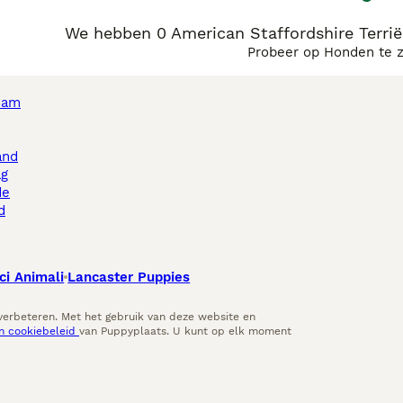
We hebben 0 American Staffordshire Terri
Probeer op Honden te 
dam
and
ag
de
d
ci Animali
Lancaster Puppies
 verbeteren. Met het gebruik van deze website en
en cookiebeleid
van Puppyplaats. U kunt op elk moment