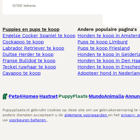
0/100 tekens
Puppies en pups te koop
Andere populaire pagina's
Engelse Cocker Spaniel te koop
Honden te koop in Amster
Cockapoo te koop
Pups te koop Limburg​
Labrador Retriever te koop
Pups te koop Friesland​
Duitse Herder te koop
Honden te koop in Gelderl
Franse Bulldog te koop
Honden te koop in Den Ha
Teckel ruwhaar te koop
Honden te koop in Ensche
Cavapoo te koop
Adopteer hond in Nederlan
Pets4Homes
Hastnet
PuppyPlaats
MundoAnimalia
Annun
Puppyplaats.nl gebruikt cookies op deze site om uw gebruikerservaring te
andere diensten accepteert u de
algemene voorwaarden
en het
privacy- 
uw
voorkeuren beheren
.