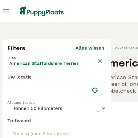
Filters
Alles wissen
Fokkers van 
Ras
Americ
American Staffordshire Terriër
American Staf
Uw locatie
Beheer bij on
Dubbelcheck z
Afstand tot jou
Trefwoord