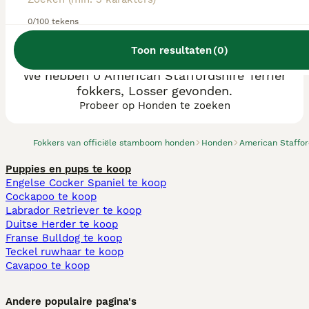
0/100 tekens
Toon resultaten
(
0
)
We hebben 0 American Staffordshire Terriër
fokkers, Losser gevonden.
Probeer op Honden te zoeken
Fokkers van officiële stamboom honden
Honden
American Stafford
Puppies en pups te koop
Engelse Cocker Spaniel te koop
Cockapoo te koop
Labrador Retriever te koop
Duitse Herder te koop
Franse Bulldog te koop
Teckel ruwhaar te koop
Cavapoo te koop
Andere populaire pagina's