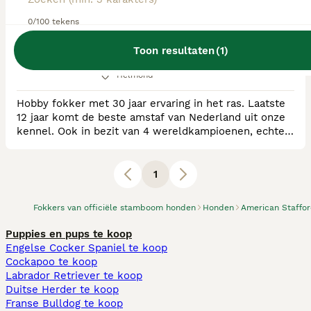
0/100 tekens
RvB Geregistreerde Kennel
Ras:
American Staffordshire Terriër
Toon resultaten
(
1
)
0
puppy's beschikbaar
Helmond
Hobby fokker met 30 jaar ervaring in het ras. Laatste
12 jaar komt de beste amstaf van Nederland uit onze
kennel. Ook in bezit van 4 wereldkampioenen, echter
wat veel belangrijker voor ons is, dat we een 100%
score hebben op de MAG test. Ook worden onze
honden zo uitgebreid mogelijk officieel getest op
1
gezondheid. Er wordt bij ons gemiddeld twee nestjes
per jaar gefokt en niet zoals bij sommig
Fokkers van officiële stamboom honden
Honden
American Stafford
Puppies en pups te koop
Engelse Cocker Spaniel te koop
Cockapoo te koop
Labrador Retriever te koop
Duitse Herder te koop
Franse Bulldog te koop