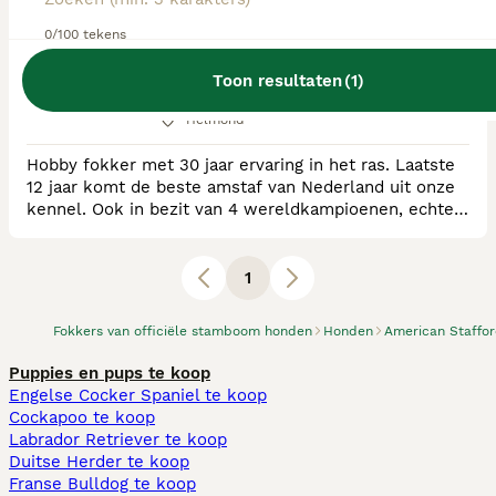
0/100 tekens
RvB Geregistreerde Kennel
Ras:
American Staffordshire Terriër
Toon resultaten
(
1
)
0
puppy's beschikbaar
Helmond
Hobby fokker met 30 jaar ervaring in het ras. Laatste
12 jaar komt de beste amstaf van Nederland uit onze
kennel. Ook in bezit van 4 wereldkampioenen, echter
wat veel belangrijker voor ons is, dat we een 100%
score hebben op de MAG test. Ook worden onze
honden zo uitgebreid mogelijk officieel getest op
1
gezondheid. Er wordt bij ons gemiddeld twee nestjes
per jaar gefokt en niet zoals bij sommig
Fokkers van officiële stamboom honden
Honden
American Stafford
Puppies en pups te koop
Engelse Cocker Spaniel te koop
Cockapoo te koop
Labrador Retriever te koop
Duitse Herder te koop
Franse Bulldog te koop