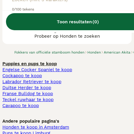
0/100 tekens
Toon resultaten
(
0
)
We hebben 0 American Akita fokkers, Losser
gevonden.
Probeer op Honden te zoeken
Fokkers van officiële stamboom honden
Honden
American Akita
Puppies en pups te koop
Engelse Cocker Spaniel te koop
Cockapoo te koop
Labrador Retriever te koop
Duitse Herder te koop
Franse Bulldog te koop
Teckel ruwhaar te koop
Cavapoo te koop
Andere populaire pagina's
Honden te koop in Amsterdam
Pups te koop Limburg​