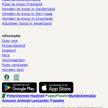
Pups te koop Friesland​
Honden te koop in Gelderland
Honden te koop in Den Haag
Honden te koop in Enschede
Adopteer hond in Nederland
Informatie
Over ons
Privacybeleid
Support
Pers
Voorwaarden
Pups verkopen
Honden test
Pets4Homes
Hastnet
PuppyPlaats
MundoAnimalia
Annunci Animali
Lancaster Puppies
Puppyplaats.nl gebruikt cookies op deze site om uw gebruikerservaring