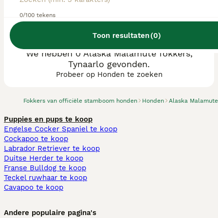
0/100 tekens
Toon resultaten
(
0
)
We hebben 0 Alaska Malamute fokkers,
Tynaarlo gevonden.
Probeer op Honden te zoeken
Fokkers van officiële stamboom honden
Honden
Alaska Malamute
Puppies en pups te koop
Engelse Cocker Spaniel te koop
Cockapoo te koop
Labrador Retriever te koop
Duitse Herder te koop
Franse Bulldog te koop
Teckel ruwhaar te koop
Cavapoo te koop
Andere populaire pagina's