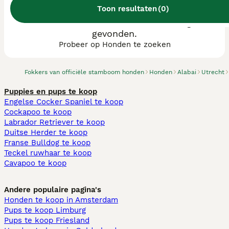
Toon resultaten
(
0
)
We hebben 0 Alabai fokkers, Nieuwegein
gevonden.
Probeer op Honden te zoeken
Fokkers van officiële stamboom honden
Honden
Alabai
Utrecht
Puppies en pups te koop
Engelse Cocker Spaniel te koop
Cockapoo te koop
Labrador Retriever te koop
Duitse Herder te koop
Franse Bulldog te koop
Teckel ruwhaar te koop
Cavapoo te koop
Andere populaire pagina's
Honden te koop in Amsterdam
Pups te koop Limburg​
Pups te koop Friesland​