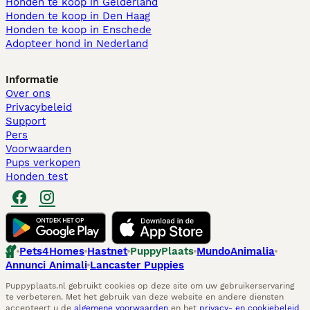
Honden te koop in Gelderland
Honden te koop in Den Haag
Honden te koop in Enschede
Adopteer hond in Nederland
Informatie
Over ons
Privacybeleid
Support
Pers
Voorwaarden
Pups verkopen
Honden test
Pets4Homes
Hastnet
PuppyPlaats
MundoAnimalia
Annunci Animali
Lancaster Puppies
Puppyplaats.nl gebruikt cookies op deze site om uw gebruikerservaring
te verbeteren. Met het gebruik van deze website en andere diensten
accepteert u de
algemene voorwaarden
en het
privacy- en cookiebeleid