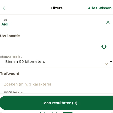
Adverte
Filters
Alles wissen
2
Filters
Ras
Aidi
Uw locatie
Aidi fokkers, Leusden
Aidi Fokkers in deze lijst hebben een kopie van
Afstand tot jou
hun kennelregistratie bij de Raad van Beheer bij
ons aangeleverd, en fokken pups met een
officiële stamboom. Koop je pup bij één van
Trefwoord
deze fokkers? Dubbelcheck zelf altijd op de
echtheid van de papieren van de pup en
ouderhonden bij bezichtiging.
0/100 tekens
Toon resultaten
(
0
)