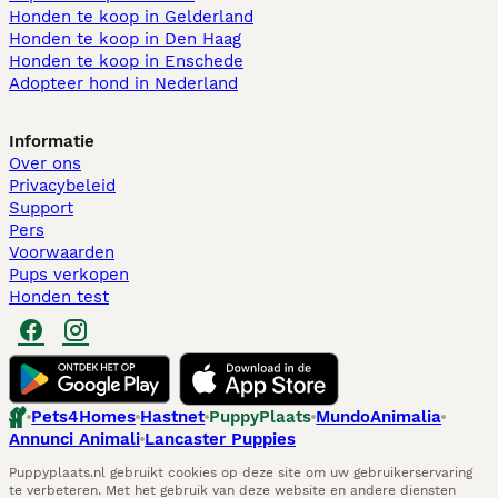
Honden te koop in Gelderland
Honden te koop in Den Haag
Honden te koop in Enschede
Adopteer hond in Nederland
Informatie
Over ons
Privacybeleid
Support
Pers
Voorwaarden
Pups verkopen
Honden test
Pets4Homes
Hastnet
PuppyPlaats
MundoAnimalia
Annunci Animali
Lancaster Puppies
Puppyplaats.nl gebruikt cookies op deze site om uw gebruikerservaring
te verbeteren. Met het gebruik van deze website en andere diensten