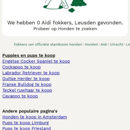
We hebben 0 Aidi fokkers, Leusden gevonden.
Probeer op Honden te zoeken
Fokkers van officiële stamboom honden
Honden
Aidi
Utrecht
Le
Puppies en pups te koop
Engelse Cocker Spaniel te koop
Cockapoo te koop
Labrador Retriever te koop
Duitse Herder te koop
Franse Bulldog te koop
Teckel ruwhaar te koop
Cavapoo te koop
Andere populaire pagina's
Honden te koop in Amsterdam
Pups te koop Limburg​
Pups te koop Friesland​