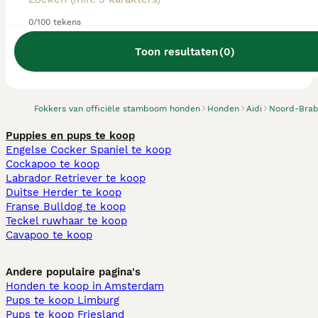
0/100 tekens
Toon resultaten
(
0
)
We hebben 0 Aidi fokkers, Goirle gevonden.
Probeer op Honden te zoeken
Fokkers van officiële stamboom honden
Honden
Aidi
Noord-Brab
Puppies en pups te koop
Engelse Cocker Spaniel te koop
Cockapoo te koop
Labrador Retriever te koop
Duitse Herder te koop
Franse Bulldog te koop
Teckel ruwhaar te koop
Cavapoo te koop
Andere populaire pagina's
Honden te koop in Amsterdam
Pups te koop Limburg​
Pups te koop Friesland​