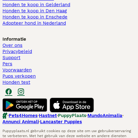
Honden te koop in Gelderland
Honden te koop in Den Haag
Honden te koop in Enschede
Adopteer hond in Nederland
Informatie
Over ons
Privacybeleid
Support
Pers
Voorwaarden
Pups verkopen
Honden test
Pets4Homes
Hastnet
PuppyPlaats
MundoAnimalia
Annunci Animali
Lancaster Puppies
Puppyplaats.nl gebruikt cookies op deze site om uw gebruikerservaring
te verbeteren. Met het gebruik van deze website en andere diensten