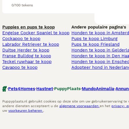
0/100 tekens
Puppies en pups te koop
Andere populaire pagina's
Engelse Cocker Spaniel te koop
Honden te koop in Amster
Cockapoo te koop
Pups te koop Limburg​
Labrador Retriever te koop
Pups te koop Friesland​
Duitse Herder te koop
Honden te koop in Gelderl
Franse Bulldog te koop
Honden te koop in Den Ha
Teckel ruwhaar te koop
Honden te koop in Ensche
Cavapoo te koop
Adopteer hond in Nederlan
Pets4Homes
Hastnet
PuppyPlaats
MundoAnimalia
Annun
Puppyplaats.nl gebruikt cookies op deze site om uw gebruikerservaring te
andere diensten accepteert u de
algemene voorwaarden
en het
privacy- 
uw
voorkeuren beheren
.