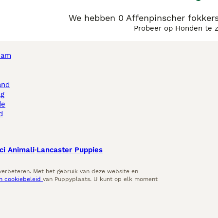
We hebben 0 Affenpinscher fokker
Probeer op Honden te 
dam
and
ag
de
d
ci Animali
Lancaster Puppies
 verbeteren. Met het gebruik van deze website en
en cookiebeleid
van Puppyplaats. U kunt op elk moment