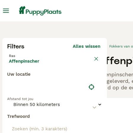
Filters
Alles wissen
Fokkers van 
Ras
Affenp
Affenpinscher
Affenpinscher
Uw locatie
aangeleverd, 
altijd op de 
Afstand tot jou
Trefwoord