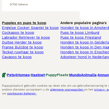
0/100 tekens
Puppies en pups te koop
Andere populaire pagina's
Engelse Cocker Spaniel te koop
Honden te koop in Amster
Cockapoo te koop
Pups te koop Limburg​
Labrador Retriever te koop
Pups te koop Friesland​
Duitse Herder te koop
Honden te koop in Gelderl
Franse Bulldog te koop
Honden te koop in Den Ha
Teckel ruwhaar te koop
Honden te koop in Ensche
Cavapoo te koop
Adopteer hond in Nederlan
Pets4Homes
Hastnet
PuppyPlaats
MundoAnimalia
Annun
Puppyplaats.nl gebruikt cookies op deze site om uw gebruikerservaring te
andere diensten accepteert u de
algemene voorwaarden
en het
privacy- 
uw
voorkeuren beheren
.