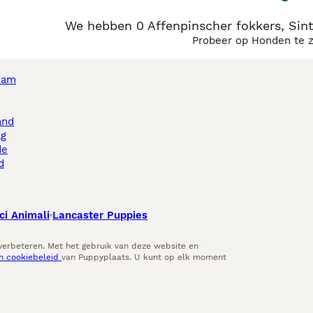
We hebben 0 Affenpinscher fokkers, Sint
Probeer op Honden te 
dam
and
ag
de
d
ci Animali
Lancaster Puppies
 verbeteren. Met het gebruik van deze website en
en cookiebeleid
van Puppyplaats. U kunt op elk moment