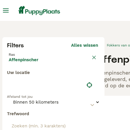
Filters
Alles wissen
Fokkers van 
Ras
Affenp
Affenpinscher
Affenpinscher
Uw locatie
aangeleverd, 
altijd op de 
Afstand tot jou
Trefwoord