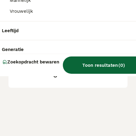
Mannelijk
Vrouwelijk
Hoe groot kan een yochon
worden?
Leeftijd
Welk ras is een Yochon?
Generatie
Zoekopdracht bewaren
Toon resultaten
(
0
)
Wat is een yochon?