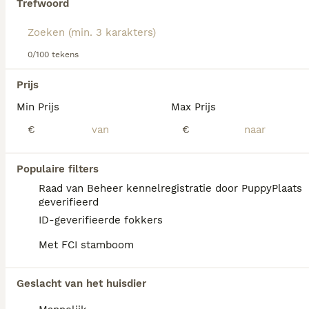
Trefwoord
Lees onze Wetterhoun adviespagina voor informatie over
dit hondenras.
We hebben 0 Wetterhoun Honden ter dekking
0/100 tekens
in Simpelveld gevonden.
Als je toekomstige resultaten wil zien voor deze 
Prijs
exacte zoekopdracht, sla dan je zoekopdracht op en 
vind jouw perfecte hond:
Min Prijs
Max Prijs
€
€
Zoekopdracht bewaren
Populaire filters
FAQ's
Raad van Beheer kennelregistratie door PuppyPlaats
geverifieerd
ID-geverifieerde fokkers
Zijn Wetterhouns goede
Met FCI stamboom
gezinshonden?
Wetterhouns zijn over het algemeen goede
Geslacht van het huisdier
gezinshonden die bekend staan om hun