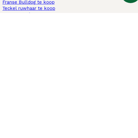
Franse Bulldog te koop
Teckel ruwhaar te koop
Cavapoo te koop
Andere populaire pagina's
Honden te koop in Amsterdam
Pups te koop Limburg​
Pups te koop Friesland​
Honden te koop in Gelderland
Honden te koop in Den Haag
Honden te koop in Enschede
Adopteer hond in Nederland
Informatie
Over ons
Privacybeleid
Support
Pers
Voorwaarden
Pups verkopen
Honden test