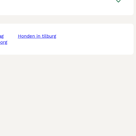
ag
honden in tilburg
borg