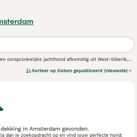
msterdam
 een oorspronkelijke jachthond afkomstig uit West-Siberië,
eciaal gefokt voor veelzijdige jacht, waaronder het
Sorteer op
Datum gepubliceerd (nieuwste)
t Siberische Laika
heeft een middelgroot postuur met een
de rechtopstaande oren en de opgerolde staart. Het
inct en waakzaamheid. Deze hond is loyal en vormt een
 Vanwege zijn hoge energie en behoefte aan mentale en
n eigenaren die ruimte en tijd hebben voor activiteiten
sen en minder geschikt als huishond. Zoektermen zoals 'west
nras' benadrukken dat deze hond een speciale, krachtige
 dekking in Amsterdam gevonden.
sla dan je zoekopdracht op en vind jouw perfecte hond: