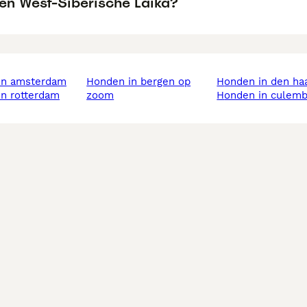
een West-Siberische Laika?
 in amsterdam
honden in bergen op
honden in den ha
in rotterdam
zoom
honden in culem