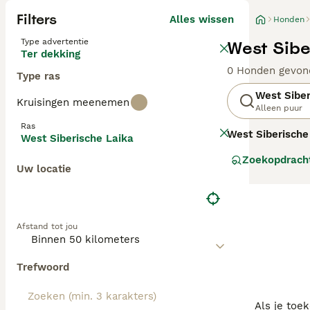
Filters
Alles wissen
Honden
Type advertentie
West Sibe
Ter dekking
0 Honden gevon
Type ras
West Siber
Kruisingen meenemen
Alleen puur
Ras
West Siberische
West Siberische Laika
Rusland. Deze ho
Zoekopdrach
opsporen en vas
Uw locatie
dicht, dubbelvac
temperament is 
hechte band met
fysieke stimulat
Afstand tot jou
zoals lange wand
siberische laika
metgezel is voo
Trefwoord
Als je toe