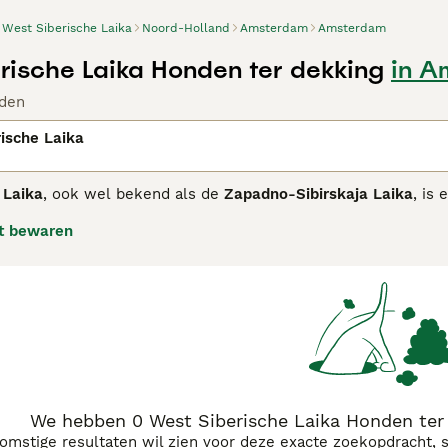
West Siberische Laika
Noord-Holland
Amsterdam
Amsterdam
rische Laika Honden ter dekking
in A
den
ische Laika
 Laika
, ook wel bekend als de
Zapadno-Sibirskaja Laika
, is
nd werd geselecteerd uit inheemse Laika-populaties en is sp
t bewaren
thouden van wild zoals eekhoorns, beren en elanden. De
Wes
htig haar dat beschermt tegen koude en vocht. Typisch zijn 
onafhankelijk, levendig en moedig, met een sterke jachtinst
 zijn baasje, maar kan afwachtend zijn tegenover vreemden.
ie is de
West Siberische Laika
het meest geschikt voor ervare
elingen en jachttraining. Het ras is ideaal voor actieve men
 karakter', 'west siberische laika pup kopen' en 'laika honde
r liefhebbers van Siberische hondenrassen.
We hebben 0 West Siberische Laika Honden ter
komstige resultaten wil zien voor deze exacte zoekopdracht, 