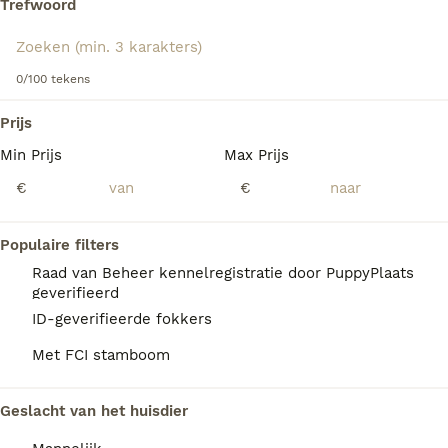
Trefwoord
baasje tevreden stellen, wat betekent dat het gemakkelijk
is om een Westie te trainen, hoewel ze een beetje koppig
zijn.
We hebben 0 West Highland White Terriër
0/100 tekens
Honden ter dekking in Coevorden gevonden.
Lees onze
West Highland White Terriër adviespagina
voor
informatie over dit hondenras.
Als je toekomstige resultaten wil zien voor deze 
Prijs
exacte zoekopdracht, sla dan je zoekopdracht op en 
vind jouw perfecte hond:
Min Prijs
Max Prijs
€
€
Zoekopdracht bewaren
Populaire filters
FAQ's
Raad van Beheer kennelregistratie door PuppyPlaats
geverifieerd
ID-geverifieerde fokkers
Hoeveel kost een West
Met FCI stamboom
Highland White Terrier?
De gemiddelde prijs voor een West Highland
Geslacht van het huisdier
White Terriër pup in Nederland ligt rond de