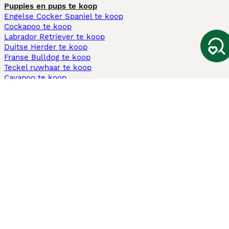
Puppies en pups te koop
Engelse Cocker Spaniel te koop
Cockapoo te koop
Labrador Retriever te koop
Duitse Herder te koop
Franse Bulldog te koop
Teckel ruwhaar te koop
Cavapoo te koop
Andere populaire pagina's
Honden te koop in Amsterdam
Pups te koop Limburg​
Pups te koop Friesland​
Honden te koop in Gelderland
Honden te koop in Den Haag
Honden te koop in Enschede
Adopteer hond in Nederland
Informatie
Over ons
Privacybeleid