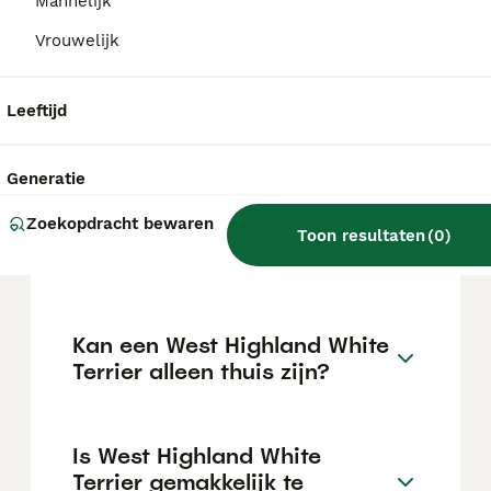
€127 maar dit kan variëren afhankelijk van
Mannelijk
factoren zoals de stamboom, de reputatie
Vrouwelijk
van de fokker en de locatie.
Leeftijd
Wat is het karakter van een
West Highland White Terrier?
Generatie
Zoekopdracht bewaren
Hoeveel jaar leeft een West
Toon resultaten
(
0
)
Highland White Terrier?
Kan een West Highland White
Terrier alleen thuis zijn?
Is West Highland White
Terrier gemakkelijk te