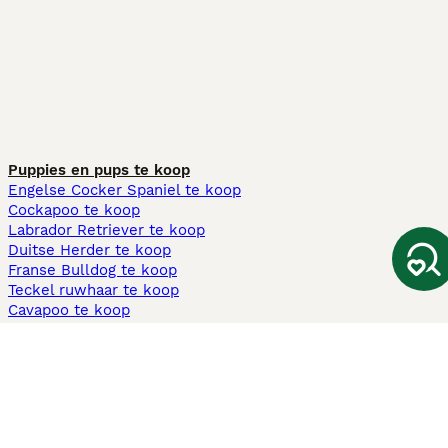
Puppies en pups te koop
Engelse Cocker Spaniel te koop
Cockapoo te koop
Labrador Retriever te koop
Duitse Herder te koop
Franse Bulldog te koop
Teckel ruwhaar te koop
Cavapoo te koop
Andere populaire pagina's
Honden te koop in Amsterdam
Pups te koop Limburg​
Pups te koop Friesland​
Honden te koop in Gelderland