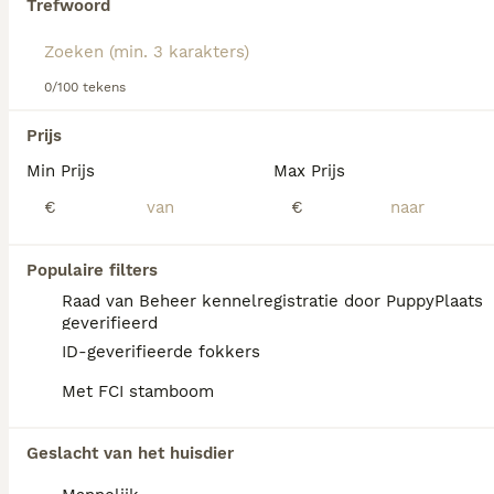
Trefwoord
Lees onze
Welsh Corgi Pembroke adviespagina
voor
informatie over dit hondenras.
We hebben 0 Welsh Corgi Pembroke Honden
0/100 tekens
ter dekking in Sint-Michielsgestel gevonden.
Als je toekomstige resultaten wil zien voor deze 
Prijs
exacte zoekopdracht, sla dan je zoekopdracht op en 
vind jouw perfecte hond:
Min Prijs
Max Prijs
€
€
Zoekopdracht bewaren
Populaire filters
FAQ's
Raad van Beheer kennelregistratie door PuppyPlaats
geverifieerd
ID-geverifieerde fokkers
Hoeveel kost een Welsh
Met FCI stamboom
Corgi Pembroke?
De gemiddelde prijs voor een Welsh Corgi
Geslacht van het huisdier
Pembroke pup in Nederland ligt rond de