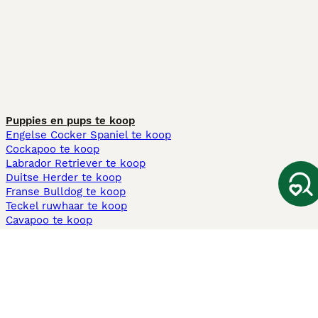
Puppies en pups te koop
Engelse Cocker Spaniel te koop
Cockapoo te koop
Labrador Retriever te koop
Duitse Herder te koop
Franse Bulldog te koop
Teckel ruwhaar te koop
Cavapoo te koop
Andere populaire pagina's
Honden te koop in Amsterdam
Pups te koop Limburg​
Pups te koop Friesland​
Honden te koop in Gelderland