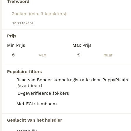
Trefwoord
Lees onze
Welsh Corgi Pembroke adviespagina
voor
informatie over dit hondenras.
We hebben 0 Welsh Corgi Pembroke Honden
0/100 tekens
ter dekking in Tynaarlo gevonden.
Als je toekomstige resultaten wil zien voor deze 
Prijs
exacte zoekopdracht, sla dan je zoekopdracht op en 
vind jouw perfecte hond:
Min Prijs
Max Prijs
€
€
Zoekopdracht bewaren
Populaire filters
FAQ's
Raad van Beheer kennelregistratie door PuppyPlaats
geverifieerd
ID-geverifieerde fokkers
Hoeveel kost een Welsh
Met FCI stamboom
Corgi Pembroke?
De gemiddelde prijs voor een Welsh Corgi
Geslacht van het huisdier
Pembroke pup in Nederland ligt rond de